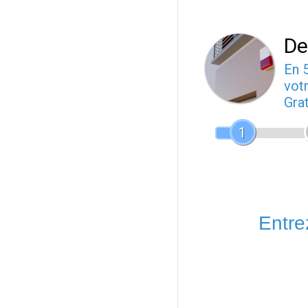
De
En 
votr
Gra
1
Entrez