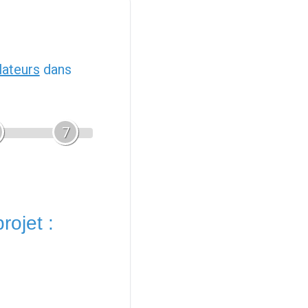
llateurs
dans
7
rojet :