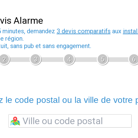
vis Alarme
5 minutes, demandez
3 devis comparatifs
aux
insta
e région.
tuit, sans pub et sans engagement.
2
3
4
5
6
 le code postal ou la ville de votre p