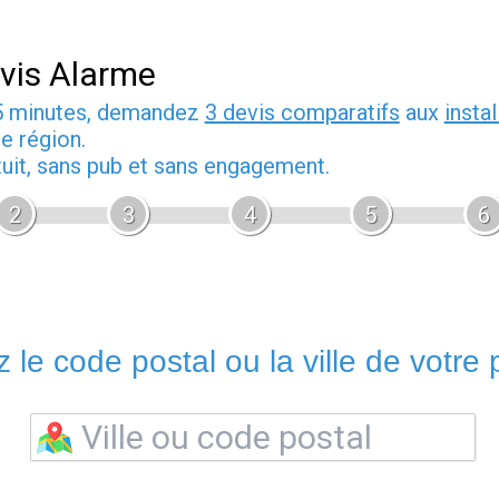
vis Alarme
5 minutes, demandez
3 devis comparatifs
aux
insta
e région.
tuit, sans pub et sans engagement.
2
3
4
5
6
 le code postal ou la ville de votre p