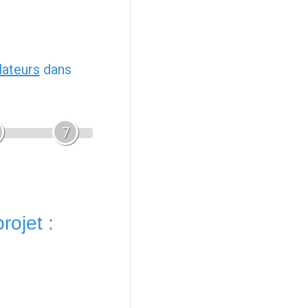
llateurs
dans
7
rojet :