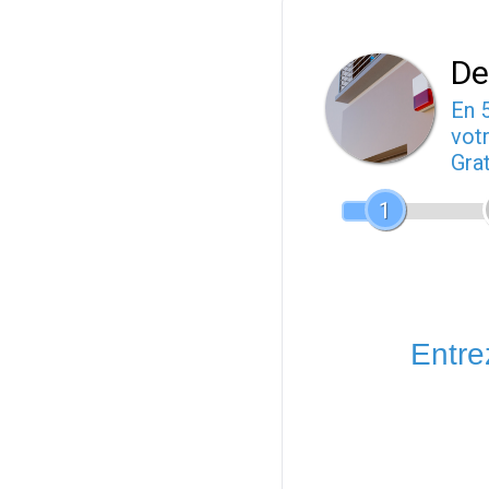
De
En 
votr
Gra
1
Entrez