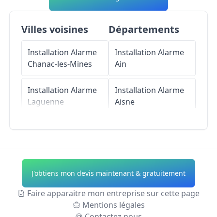
Villes voisines
Départements
Installation Alarme
Installation Alarme
Chanac-les-Mines
Ain
Installation Alarme
Installation Alarme
Laguenne
Aisne
Installation Alarme
Installation Alarme
Angles-sur-Corrèze
Allier
Installation Alarme
Installation Alarme
J'obtiens mon devis maintenant & gratuitement
Saint-Bonnet-
Alpes-de-Haute-
Avalouze
Provence
Faire apparaitre mon entreprise sur cette page
Mentions légales
Installation Alarme
Installation Alarme
Contactez nous