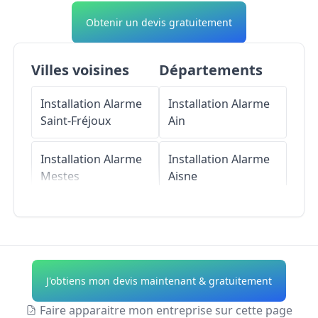
Obtenir un devis gratuitement
Villes voisines
Départements
Installation Alarme
Installation Alarme
Saint-Fréjoux
Ain
Installation Alarme
Installation Alarme
Mestes
Aisne
Installation Alarme
Installation Alarme
Chaveroche
Allier
Installation Alarme
Installation Alarme
J'obtiens mon devis maintenant & gratuitement
Saint-Exupéry-les-
Alpes-de-Haute-
Roches
Provence
Faire apparaitre mon entreprise sur cette page