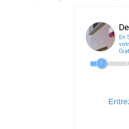
De
En 
votr
Gra
1
Entrez