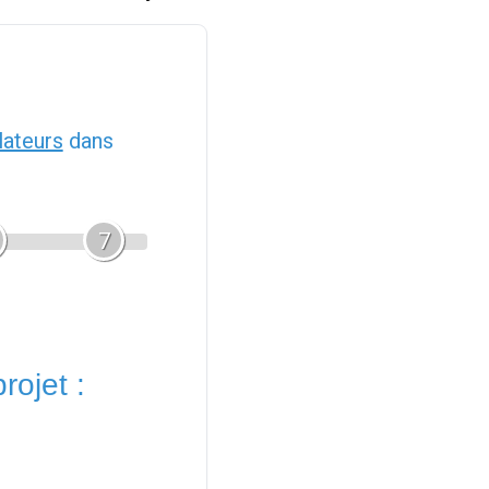
llateurs
dans
7
rojet :