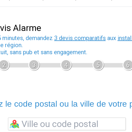
vis Alarme
5 minutes, demandez
3 devis comparatifs
aux
insta
e région.
tuit, sans pub et sans engagement.
2
3
4
5
6
 le code postal ou la ville de votre p