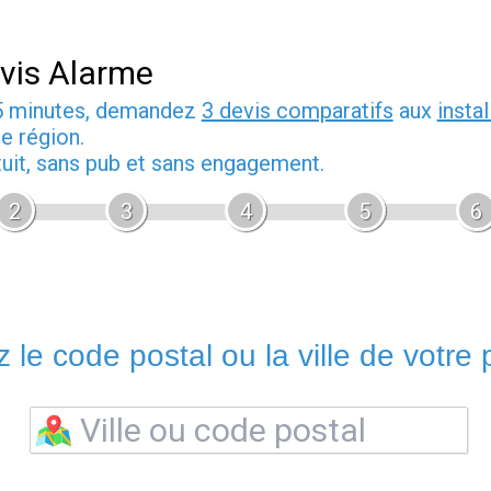
vis Alarme
5 minutes, demandez
3 devis comparatifs
aux
insta
e région.
tuit, sans pub et sans engagement.
2
3
4
5
6
 le code postal ou la ville de votre p