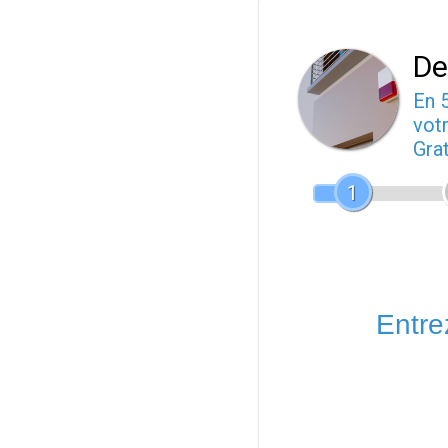
De
En 
votr
Gra
1
Entrez