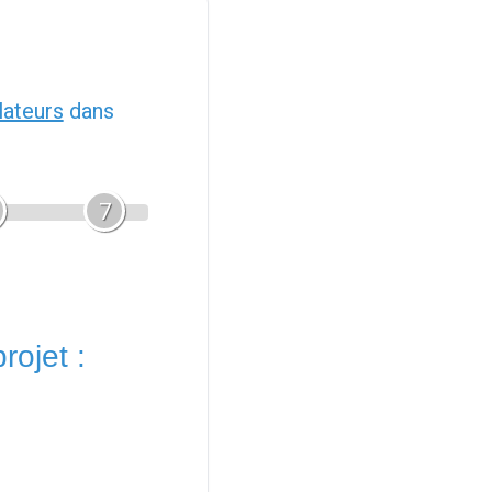
llateurs
dans
7
rojet :