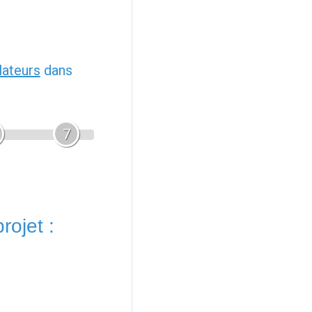
llateurs
dans
7
rojet :