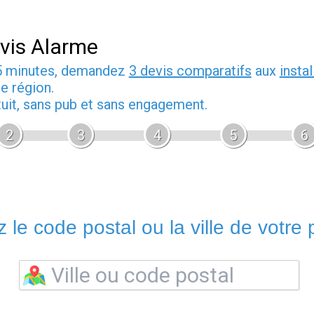
vis Alarme
5 minutes, demandez
3 devis comparatifs
aux
insta
e région.
tuit, sans pub et sans engagement.
2
3
4
5
6
 le code postal ou la ville de votre p