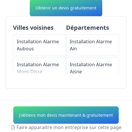
Obtenir un devis gratuitement
Villes voisines
Départements
Installation Alarme
Installation Alarme
Aubous
Ain
Installation Alarme
Installation Alarme
Mont-Disse
Aisne
Installation Alarme
Installation Alarme
Maumusson-
Allier
Laguian
Installation Alarme
J'obtiens mon devis maintenant & gratuitement
Installation Alarme
Alpes-de-Haute-
Diusse
Provence
Faire apparaitre mon entreprise sur cette page