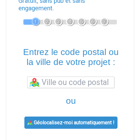
Gratuit, sans pub et sans
engagement.
1
2
3
4
5
6
7
Entrez le code postal ou
la ville de votre projet :
ou
Géolocalisez-moi automatiquement !