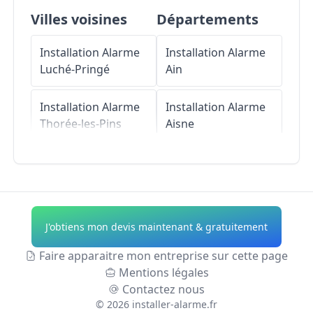
Villes voisines
Départements
Installation Alarme
Installation Alarme
Luché-Pringé
Ain
Installation Alarme
Installation Alarme
Thorée-les-Pins
Aisne
Installation Alarme
Installation Alarme
Mareil-sur-Loir
Allier
Installation Alarme
Installation Alarme
J'obtiens mon devis maintenant & gratuitement
Saint-Jean-de-la-
Alpes-de-Haute-
Motte
Provence
Faire apparaitre mon entreprise sur cette page
Mentions légales
Installation Alarme
Installation Alarme
Contactez nous
Clermont-Créans
Hautes-Alpes
©
2026
installer-alarme.fr