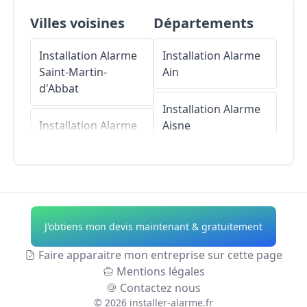
Villes voisines
Départements
Installation Alarme
Installation Alarme
Saint-Martin-
Ain
d'Abbat
Installation Alarme
Installation Alarme
Aisne
Germigny-des-Prés
Installation Alarme
Installation Alarme
Allier
Sigloy
Installation Alarme
J'obtiens mon devis maintenant & gratuitement
Installation Alarme
Alpes-de-Haute-
Ouvrouer-les-
Provence
Faire apparaitre mon entreprise sur cette page
Champs
Mentions légales
Installation Alarme
Contactez nous
Installation Alarme
Hautes-Alpes
©
2026
installer-alarme.fr