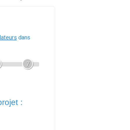
llateurs
dans
7
rojet :