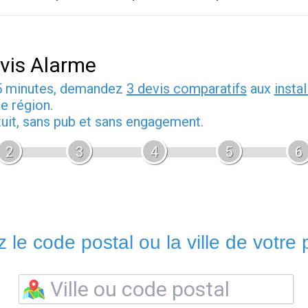
vis Alarme
5 minutes, demandez
3 devis comparatifs
aux
insta
e région.
tuit, sans pub et sans engagement.
2
3
4
5
6
 le code postal ou la ville de votre p