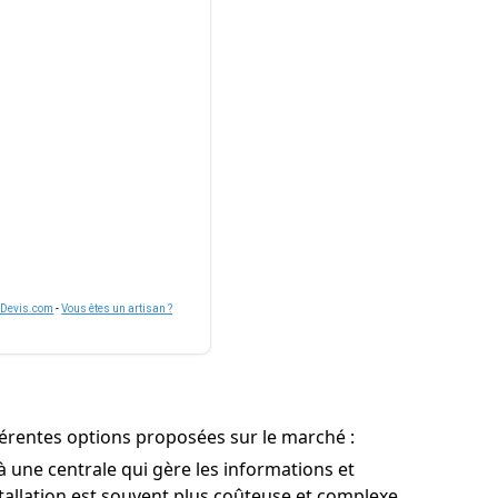
nDevis.com
-
Vous êtes un artisan ?
férentes options proposées sur le marché :
 une centrale qui gère les informations et
stallation est souvent plus coûteuse et complexe.