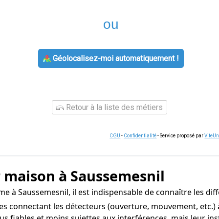
ou
Géolocalisez-moi automatiquement !
Retour à la liste des métiers
CGU
-
Confidentialité
- Service proposé par
ViteU
r maison à Saussemesnil
e à Saussemesnil, il est indispensable de connaître les dif
s connectant les détecteurs (ouverture, mouvement, etc.) à
lus fiables et moins sujettes aux interférences, mais leur in