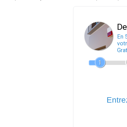
De
En 
votr
Gra
1
Entrez