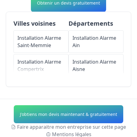
Obtenir un devis gratuitement
Villes voisines
Départements
Installation Alarme
Installation Alarme
Saint-Memmie
Ain
Installation Alarme
Installation Alarme
Compertrix
Aisne
Installation Alarme
Installation Alarme
Saint-Martin-sur-le-
Allier
Pré
Installation Alarme
J'obtiens mon devis maintenant & gratuitement
Installation Alarme
Alpes-de-Haute-
Fagnières
Provence
Faire apparaitre mon entreprise sur cette page
Mentions légales