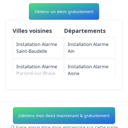
Obtenir un devis gratuitement
Villes voisines
Départements
Installation Alarme
Installation Alarme
Saint-Baudelle
Ain
Installation Alarme
Installation Alarme
Parigné-sur-Braye
Aisne
Installation Alarme
Installation Alarme
La Bazoge-
Allier
Montpinçon
Installation Alarme
J'obtiens mon devis maintenant & gratuitement
Installation Alarme
Alpes-de-Haute-
Moulay
Provence
Faire apparaitre mon entreprise sur cette page