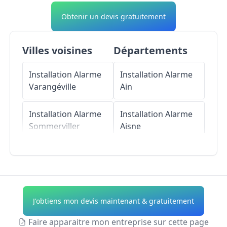
Obtenir un devis gratuitement
Villes voisines
Départements
Installation Alarme
Installation Alarme
Varangéville
Ain
Installation Alarme
Installation Alarme
Sommerviller
Aisne
Installation Alarme
Installation Alarme
Saint-Nicolas-de-
Allier
Port
Installation Alarme
J'obtiens mon devis maintenant & gratuitement
Installation Alarme
Alpes-de-Haute-
Crévic
Provence
Faire apparaitre mon entreprise sur cette page