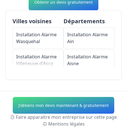
Obtenir un devis gratuitement
Villes voisines
Départements
Installation Alarme
Installation Alarme
Wasquehal
Ain
Installation Alarme
Installation Alarme
Villeneuve-d'Ascq
Aisne
Installation Alarme
Installation Alarme
Roubaix
Allier
Installation Alarme
Installation Alarme
J'obtiens mon devis maintenant & gratuitement
Mouvaux
Alpes-de-Haute-
Provence
Faire apparaitre mon entreprise sur cette page
Installation Alarme
Mentions légales