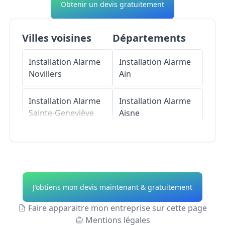
Obtenir un devis gratuitement
Villes voisines
Départements
Installation Alarme
Installation Alarme
Novillers
Ain
Installation Alarme
Installation Alarme
Sainte-Geneviève
Aisne
Installation Alarme
Installation Alarme
Mortefontaine-en-
Allier
Thelle
Installation Alarme
J'obtiens mon devis maintenant & gratuitement
Installation Alarme
Alpes-de-Haute-
Cauvigny
Provence
Faire apparaitre mon entreprise sur cette page
Mentions légales