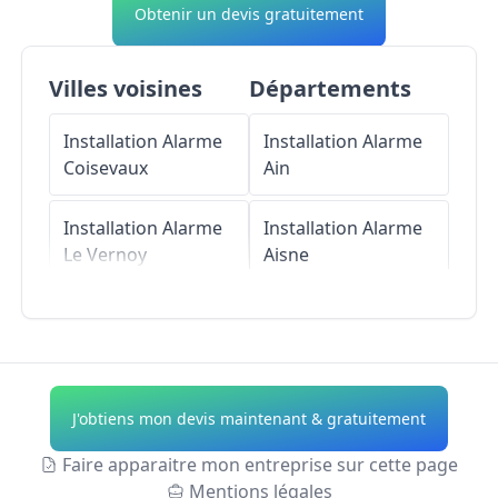
Obtenir un devis gratuitement
Villes voisines
Départements
Installation Alarme
Installation Alarme
Coisevaux
Ain
Installation Alarme
Installation Alarme
Le Vernoy
Aisne
Installation Alarme
Installation Alarme
Trémoins
Allier
Installation Alarme
Installation Alarme
J'obtiens mon devis maintenant & gratuitement
Verlans
Alpes-de-Haute-
Provence
Faire apparaitre mon entreprise sur cette page
Installation Alarme
Mentions légales