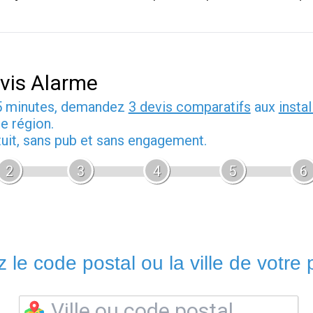
vis Alarme
5 minutes, demandez
3 devis comparatifs
aux
insta
e région.
tuit, sans pub et sans engagement.
2
3
4
5
6
 le code postal ou la ville de votre p