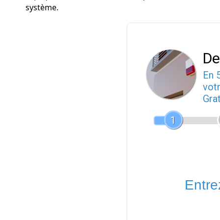
système.
De
En 
votr
Gra
1
Entrez