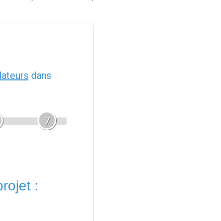
llateurs
dans
7
rojet :