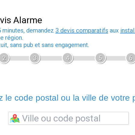
vis Alarme
5 minutes, demandez
3 devis comparatifs
aux
insta
e région.
tuit, sans pub et sans engagement.
2
3
4
5
6
 le code postal ou la ville de votre p