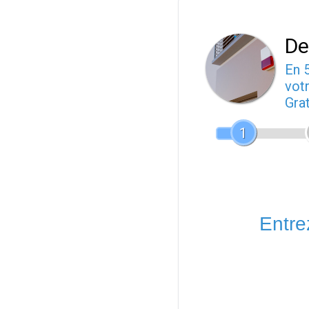
De
En 
votr
Gra
1
Entrez