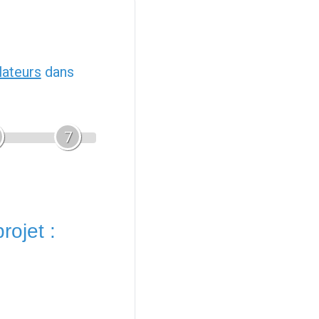
llateurs
dans
7
rojet :