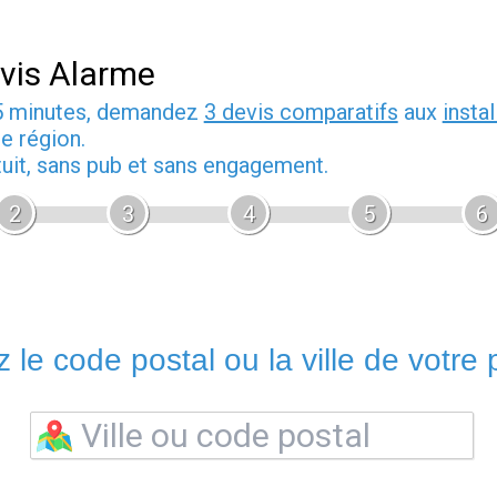
vis Alarme
5 minutes, demandez
3 devis comparatifs
aux
insta
e région.
tuit, sans pub et sans engagement.
2
3
4
5
6
 le code postal ou la ville de votre p