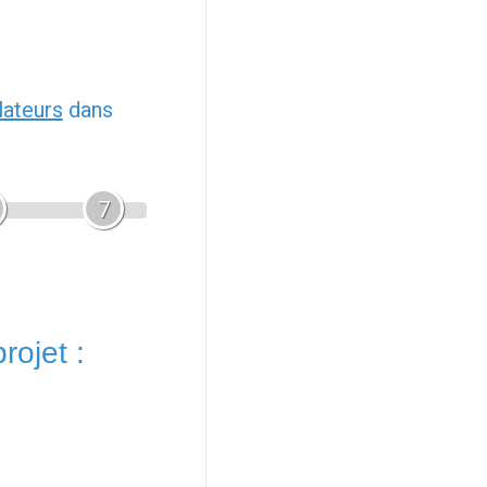
llateurs
dans
7
rojet :