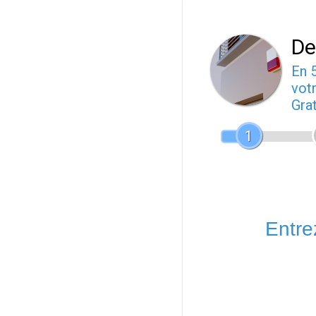
De
En 
votr
Gra
1
Entrez