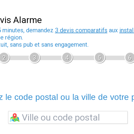
vis Alarme
5 minutes, demandez
3 devis comparatifs
aux
insta
e région.
tuit, sans pub et sans engagement.
2
3
4
5
6
 le code postal ou la ville de votre p