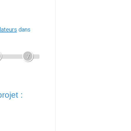
llateurs
dans
7
rojet :