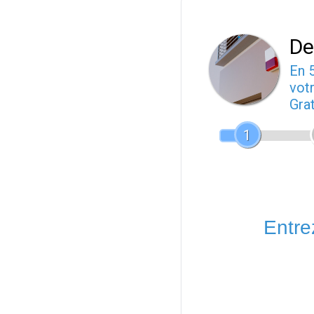
De
En 
votr
Gra
1
Entrez