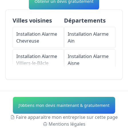
Obtenir un devis gratuitement
Villes voisines
Départements
Installation Alarme
Installation Alarme
Chevreuse
Ain
Installation Alarme
Installation Alarme
Villiers-le-Bâcle
Aisne
Installation Alarme
Installation Alarme
Boullay-les-Troux
Allier
Installation Alarme
Installation Alarme
J'obtiens mon devis maintenant & gratuitement
Magny-les-
Alpes-de-Haute-
Hameaux
Provence
Faire apparaitre mon entreprise sur cette page
Mentions légales