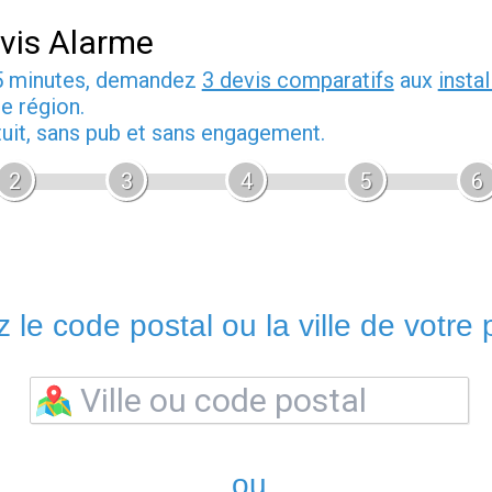
vis Alarme
5 minutes, demandez
3 devis comparatifs
aux
insta
e région.
tuit, sans pub et sans engagement.
2
3
4
5
6
 le code postal ou la ville de votre p
ou