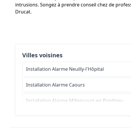
intrusions. Songez à prendre conseil chez de professi
Drucat.
Villes voisines
Installation Alarme
Neuilly-l'Hôpital
Installation Alarme
Caours
Installation Alarme
Millencourt-en-Ponthieu
Installation Alarme
Neufmoulin