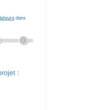
llateurs
dans
7
rojet :