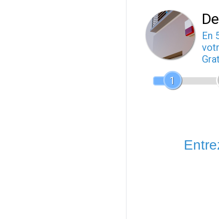
De
En 
votr
Gra
1
Entrez