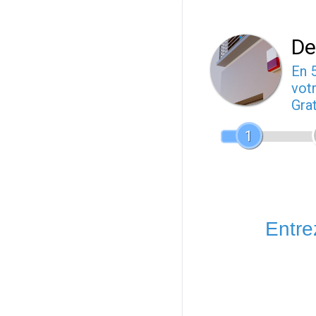
De
En 
votr
Gra
1
Entrez