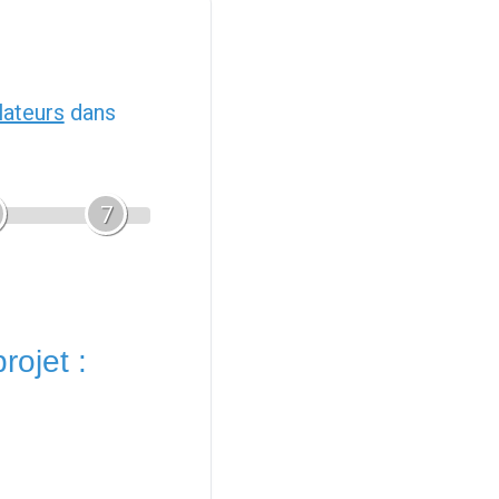
llateurs
dans
7
rojet :