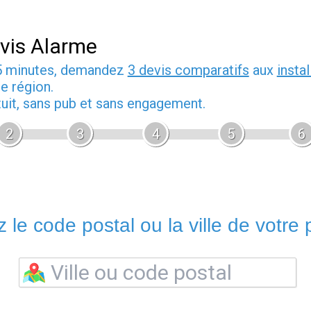
vis Alarme
5 minutes, demandez
3 devis comparatifs
aux
insta
e région.
tuit, sans pub et sans engagement.
2
3
4
5
6
 le code postal ou la ville de votre p