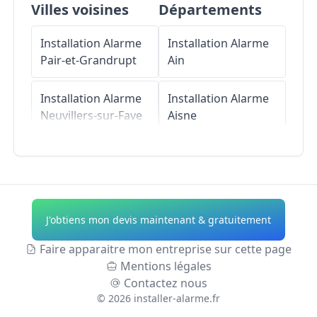
Villes voisines
Départements
Installation Alarme
Installation Alarme
Pair-et-Grandrupt
Ain
Installation Alarme
Installation Alarme
Neuvillers-sur-Fave
Aisne
Installation Alarme
Installation Alarme
La Petite-Fosse
Allier
Installation Alarme
Installation Alarme
J'obtiens mon devis maintenant & gratuitement
Remomeix
Alpes-de-Haute-
Provence
Faire apparaitre mon entreprise sur cette page
Installation Alarme
Mentions légales
Frapelle
Installation Alarme
Contactez nous
Hautes-Alpes
©
2026
installer-alarme.fr