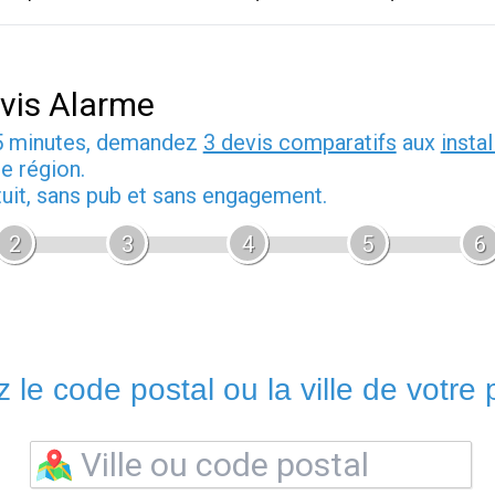
vis Alarme
5 minutes, demandez
3 devis comparatifs
aux
insta
e région.
tuit, sans pub et sans engagement.
2
3
4
5
6
 le code postal ou la ville de votre p