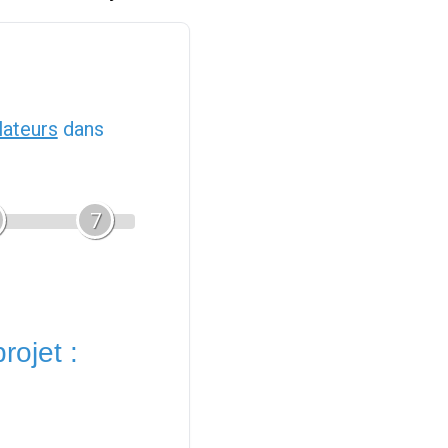
llateurs
dans
7
rojet :