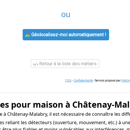
ou
Géolocalisez-moi automatiquement !
Retour à la liste des métiers
CGU
-
Confidentialité
- Service proposé par
ViteU
rmes pour maison à Châtenay-Ma
 à Châtenay-Malabry, il est nécessaire de connaître les dif
s reliant les détecteurs (ouverture, mouvement, etc.) à une
être plus fiables et moins vulnérables aux interférences, ma