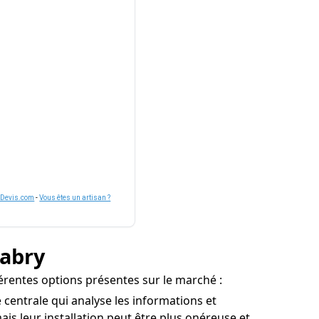
nDevis.com
-
Vous êtes un artisan ?
labry
férentes options présentes sur le marché :
 centrale qui analyse les informations et
is leur installation peut être plus onéreuse et