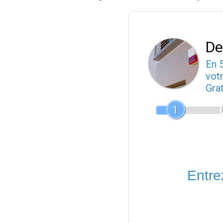
De
En 
votr
Gra
1
Entrez