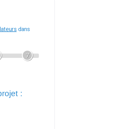
llateurs
dans
7
rojet :