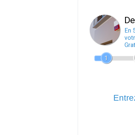
De
En 
votr
Gra
1
Entrez