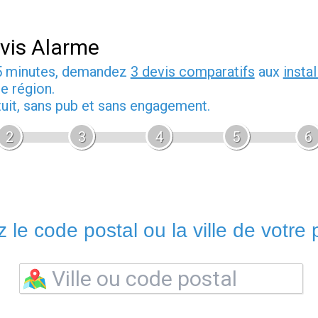
vis Alarme
5 minutes, demandez
3 devis comparatifs
aux
insta
e région.
tuit, sans pub et sans engagement.
2
3
4
5
6
 le code postal ou la ville de votre p