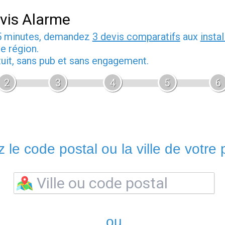
vis Alarme
5 minutes, demandez
3 devis comparatifs
aux
insta
e région.
tuit, sans pub et sans engagement.
2
3
4
5
6
 le code postal ou la ville de votre p
ou