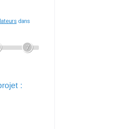
llateurs
dans
7
rojet :