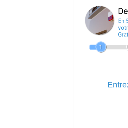
De
En 
votr
Gra
1
Entrez