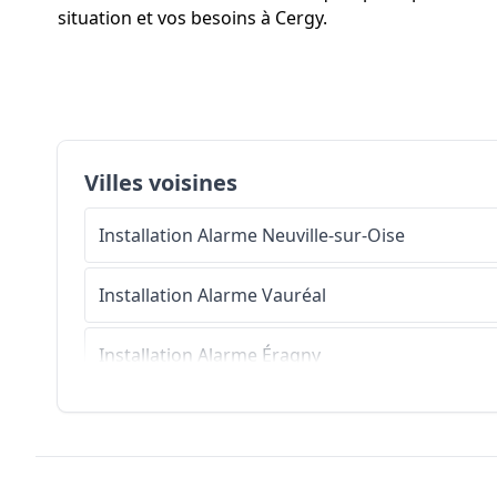
situation et vos besoins à Cergy.
Villes voisines
Installation Alarme
Neuville-sur-Oise
Installation Alarme
Vauréal
Installation Alarme
Éragny
Installation Alarme
Jouy-le-Moutier
Installation Alarme
Pontoise