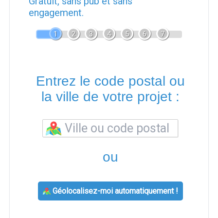
Gratuit, sans pub et sans
engagement.
1
2
3
4
5
6
7
Entrez le code postal ou
la ville de votre projet :
ou
Géolocalisez-moi automatiquement !