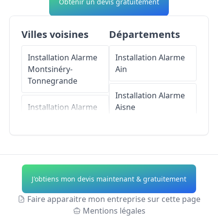
Obtenir un devis gratuitement
Villes voisines
Départements
Installation Alarme
Installation Alarme
Montsinéry-
Ain
Tonnegrande
Installation Alarme
Installation Alarme
Aisne
Matoury
Installation Alarme
Installation Alarme
Allier
Cayenne
Installation Alarme
J'obtiens mon devis maintenant & gratuitement
Alpes-de-Haute-
Provence
Faire apparaitre mon entreprise sur cette page
Mentions légales