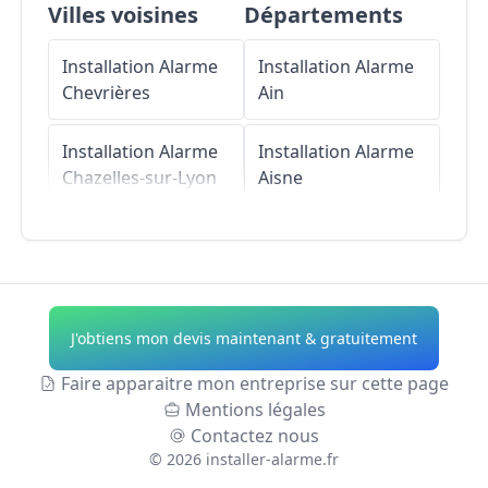
Villes voisines
Départements
Installation Alarme
Installation Alarme
Chevrières
Ain
Installation Alarme
Installation Alarme
Chazelles-sur-Lyon
Aisne
Installation Alarme
Installation Alarme
Aveizieux
Allier
Installation Alarme
Installation Alarme
J'obtiens mon devis maintenant & gratuitement
Saint-Galmier
Alpes-de-Haute-
Provence
Faire apparaitre mon entreprise sur cette page
Installation Alarme
Mentions légales
Chambœuf
Installation Alarme
Contactez nous
Hautes-Alpes
©
2026
installer-alarme.fr