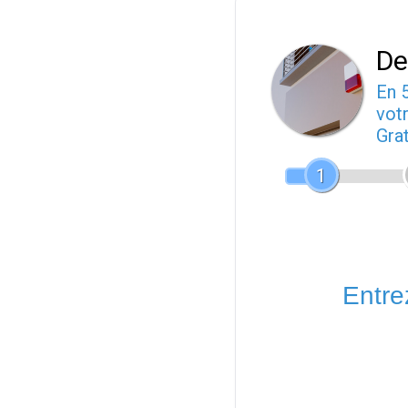
De
En 
votr
Gra
1
Entrez