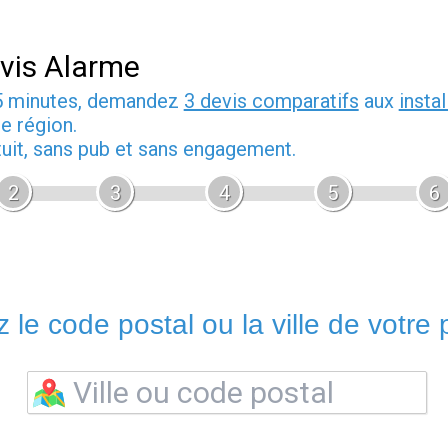
vis Alarme
5 minutes, demandez
3 devis comparatifs
aux
insta
e région.
tuit, sans pub et sans engagement.
2
3
4
5
6
 le code postal ou la ville de votre p