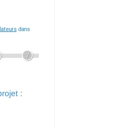
llateurs
dans
7
rojet :