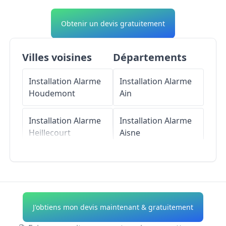
Obtenir un devis gratuitement
Villes voisines
Départements
Installation Alarme
Installation Alarme
Houdemont
Ain
Installation Alarme
Installation Alarme
Heillecourt
Aisne
Installation Alarme
Installation Alarme
Villers-lès-Nancy
Allier
Installation Alarme
Installation Alarme
J'obtiens mon devis maintenant & gratuitement
Jarville-la-
Alpes-de-Haute-
Malgrange
Provence