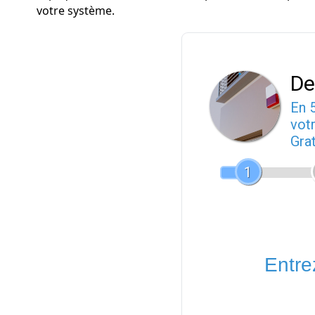
votre système.
De
En 
votr
Gra
1
Entrez