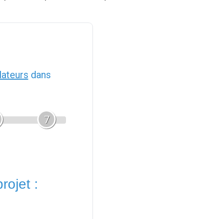
llateurs
dans
7
rojet :