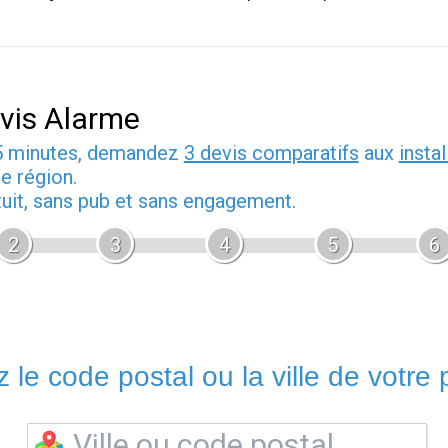
vis Alarme
5 minutes, demandez
3 devis comparatifs
aux
insta
e région.
tuit, sans pub et sans engagement.
2
3
4
5
6
 le code postal ou la ville de votre p