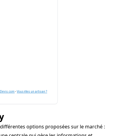
nDevis.com
-
Vous êtes un artisan ?
y
 différentes options proposées sur le marché :
ne centrale qui gère les informations et