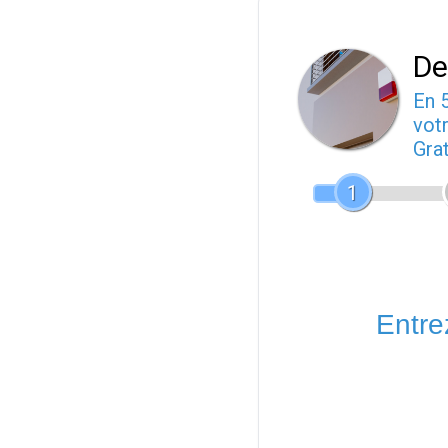
De
En 
votr
Gra
1
Entrez