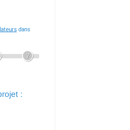
llateurs
dans
7
rojet :