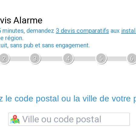
vis Alarme
5 minutes, demandez
3 devis comparatifs
aux
insta
e région.
tuit, sans pub et sans engagement.
2
3
4
5
6
 le code postal ou la ville de votre p