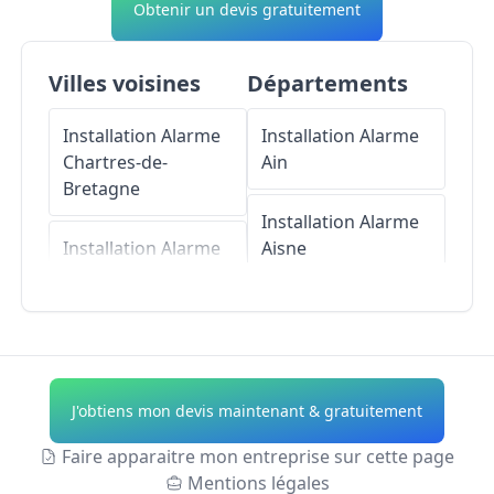
Obtenir un devis gratuitement
Villes voisines
Départements
Installation Alarme
Installation Alarme
Chartres-de-
Ain
Bretagne
Installation Alarme
Installation Alarme
Aisne
Rennes
Installation Alarme
Installation Alarme
Allier
Bruz
Installation Alarme
J'obtiens mon devis maintenant & gratuitement
Installation Alarme
Alpes-de-Haute-
Chavagne
Provence
Faire apparaitre mon entreprise sur cette page
Mentions légales